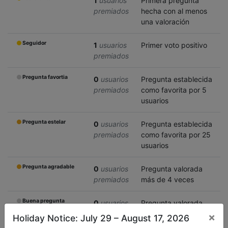
1
usuarios
Primera pregunta
premiados
hecha con al menos
una valoración
Seguidor
1
usuarios
Primer voto positivo
premiados
Pregunta favortia
0
usuarios
Pregunta establecida
premiados
como favorita por 5
usuarios
Pregunta estelar
0
usuarios
Pregunta establecida
premiados
como favorita por 25
usuarios
Pregunta agradable
0
usuarios
Pregunta valorada
premiados
más de 4 veces
Buena pregunta
0
usuarios
Pregunta valorada
premiados
más de 6 veces
×
Holiday Notice: July 29 – August 17, 2026