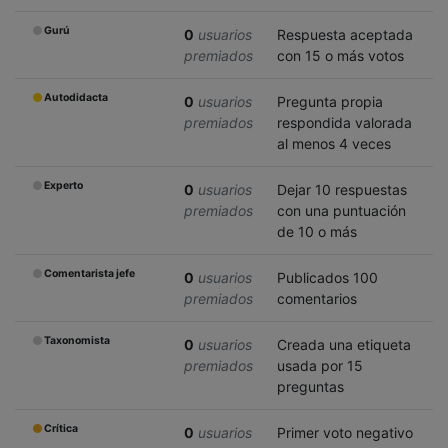
Gurú
0
usuarios
Respuesta aceptada
premiados
con 15 o más votos
Autodidacta
0
usuarios
Pregunta propia
premiados
respondida valorada
al menos 4 veces
Experto
0
usuarios
Dejar 10 respuestas
premiados
con una puntuación
de 10 o más
Comentarista jefe
0
usuarios
Publicados 100
premiados
comentarios
Taxonomista
0
usuarios
Creada una etiqueta
premiados
usada por 15
preguntas
Crítica
0
usuarios
Primer voto negativo