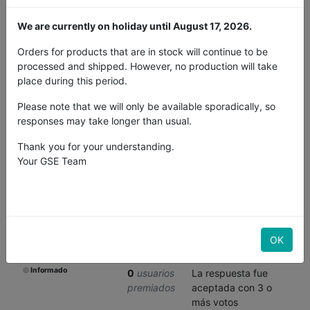
Gran pregunta
0
usuarios
Pregunta valorada
We are currently on holiday until August 17, 2026.
premiados
más de 15 veces
Orders for products that are in stock will continue to be
Profesor
0
usuarios
Recibidos al menos 3
processed and shipped. However, no production will take
premiados
votos positivos para
place during this period.
una respuesta la
primera vez
Please note that we will only be available sporadically, so
responses may take longer than usual.
Respuesta agradable
0
usuarios
Respuesta valorada
Thank you for your understanding.
premiados
más de 4 veces
Your GSE Team
Buena respuesta
0
usuarios
Respuesta valorada
premiados
más de 6 veces
Gran respuesta
0
usuarios
Respuesta valorada
OK
premiados
más de 15 veces
Informado
0
usuarios
La respuesta fue
premiados
aceptada con 3 o
más votos