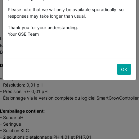
Satisfait ou remboursé pendant 30j
Please note that we will only be available sporadically, so
Livraison gratuite en France
responses may take longer than usual.
Achetez-le maintenant, soyez livré dans 2 jours
Thank you for your understanding.
Your GSE Team
Le capteur de pH fournit une mesure précise de l'acidité dans une
tolérance fine. Il comprend un câble coaxial de 1m avec connecteur
BNC et un fil PU de 4m avec un connecteur étanche.
Données techniques:
OK
- Plage: de 0 à 14 pH
- Température de fonctionnement: de 0°C à +40°C
- Résolution: 0,01 pH
- Précision: +/- 0,01 pH
- Étalonnage via la version complète du logiciel SmartGrowController
L’emballage contient:
- Sonde pH
- Seringue
- Solution KLC
- 2 solutions d'étalonnage PH 4.01 et PH 7.01