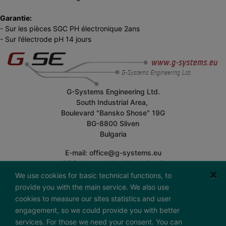
Garantie:
- Sur les pièces SGC PH électronique 2ans
- Sur l’électrode pH 14 jours
G-Systems Engineering Ltd.
South Industrial Area,
Boulevard "Bansko Shose" 19G
BG-8800 Sliven
Bulgaria
E-mail: office@g-systems.eu
Téléphone: +359 879 407 417
ID fiscal: BG200487026
We use cookies for basic technical functions, to
provide you with the main service. We also use
Heures d'ouverture:
cookies to measure our sites statistics and user
Lundi - Vendredi
engagement, so we could provide you with better
7:30 - 16:30 (GMT+2)
services. For those we need your consent. You can
Envoie-nous un message