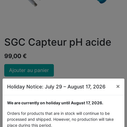
SGC Capteur pH acide
99,00
€
Ajouter au panier
19 Unité(s) disponible
×
Holiday Notice: July 29 – August 17, 2026
Réductions
We are currently on holiday until August 17, 2026.
2% de réduction sur les paiements anticipés
Orders for products that are in stock will continue to be
processed and shipped. However, no production will take
place during this period.