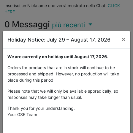
Inserisci un Nickname che verrà mostrato nella Chat.
CLICK
HERE
0
Messaggi
più recenti
×
Holiday Notice: July 29 – August 17, 2026
Seleziona mess
Fai una domanda
We are currently on holiday until August 17, 2026.
Informazioni sulla comunità
Orders for products that are in stock will continue to be
processed and shipped. However, no production will take
place during this period.
Questa comunità è per professionisti ed entusiasti dei
nostri prodotti e servizi. Condividi e discuti i migliori
Please note that we will only be available sporadically, so
contenuti e le nuove idee di marketing, crea il tuo profilo
responses may take longer than usual.
personale e diventa insieme a noi un promotore migliore.
Thank you for your understanding.
Your GSE Team
Themes